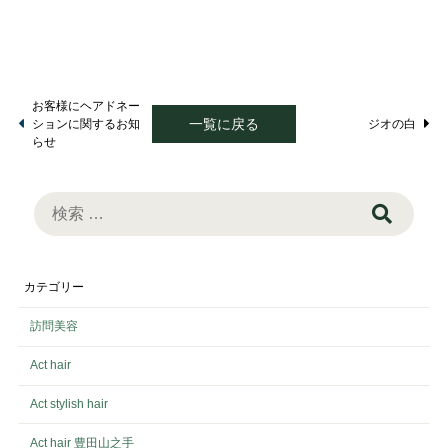
お客様にヘアドネー
一覧に戻る
ションに関するお知
ジオの白
らせ
検
索:
カテゴリー
訪問美容
Act hair
Act stylish hair
Act hair 豊田山之手