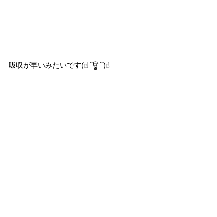
吸収が早いみたいです(☝︎ ՞ਊ ՞)☝︎