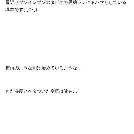
最近セブンイレブンのタピオカ黒糖ラテにドハマりしている
塚本です( ˊ̱˂˃ˋ̱ )
梅雨のような明け始めているような…
ただ湿度とベタついた空気は健在…