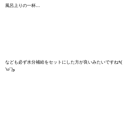
風呂上りの一杯…
なども必ず水分補給をセットにした方が良いみたいですね٩(
‘ω’ )و