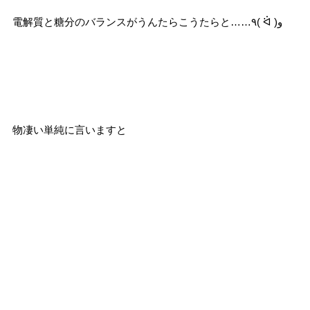
電解質と糖分のバランスがうんたらこうたらと……٩( ᐛ )و
物凄い単純に言いますと