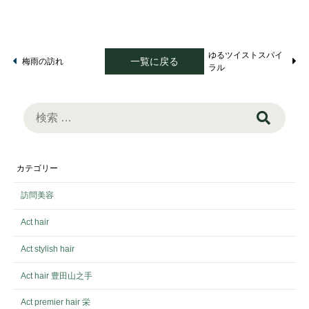
ゆるツイストスパイ
一覧に戻る
梅雨の訪れ
ラル
検
索:
カテゴリー
訪問美容
Act hair
Act stylish hair
Act hair 豊田山之手
Act premier hair 栄