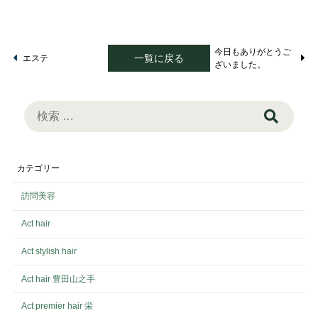
今日もありがとうご
一覧に戻る
エステ
ざいました。
検
索:
カテゴリー
訪問美容
Act hair
Act stylish hair
Act hair 豊田山之手
Act premier hair 栄