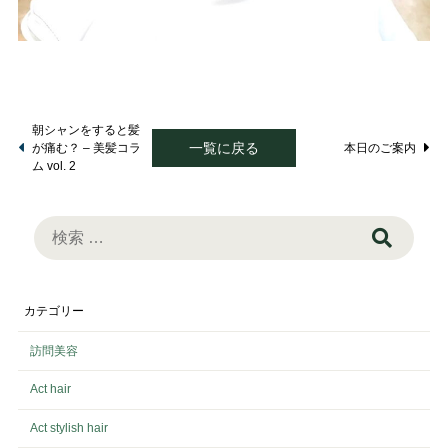
朝シャンをすると髪
一覧に戻る
が痛む？ – 美髪コラ
本日のご案内
ム vol. 2
検
索:
カテゴリー
訪問美容
Act hair
Act stylish hair