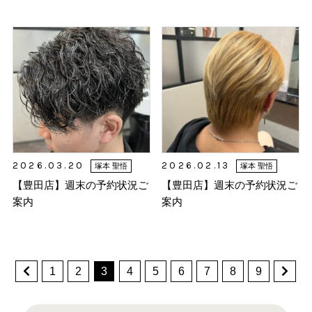
2026.03.20
2026.02.13
塚本 聖悟
塚本 聖悟
【豊田店】週末の予約状況ご
【豊田店】週末の予約状況ご
案内
案内
1
2
3
4
5
6
7
8
9
検